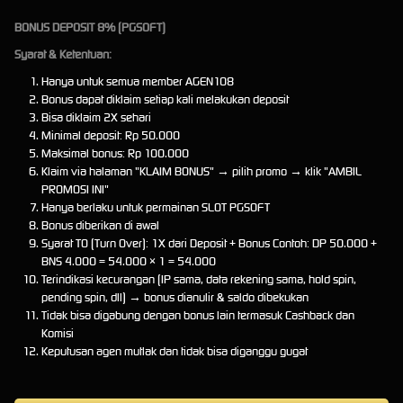
BONUS DEPOSIT 8% (PGSOFT)
Syarat & Ketentuan:
Hanya untuk semua member AGEN108
Bonus dapat diklaim setiap kali melakukan deposit
Bisa diklaim 2X sehari
Minimal deposit: Rp 50.000
Maksimal bonus: Rp 100.000
Klaim via halaman "KLAIM BONUS" → pilih promo → klik "AMBIL
PROMOSI INI"
Hanya berlaku untuk permainan SLOT PGSOFT
Bonus diberikan di awal
Syarat TO (Turn Over): 1X dari Deposit + Bonus Contoh: DP 50.000 +
BNS 4.000 = 54.000 × 1 = 54.000
Terindikasi kecurangan (IP sama, data rekening sama, hold spin,
pending spin, dll) → bonus dianulir & saldo dibekukan
Tidak bisa digabung dengan bonus lain termasuk Cashback dan
Komisi
Keputusan agen mutlak dan tidak bisa diganggu gugat