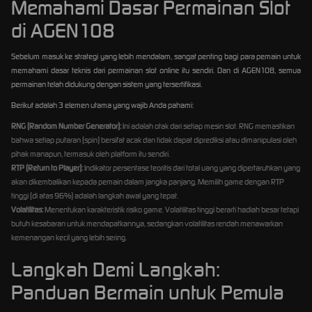
Memahami Dasar Permainan Slot
di AGEN108
Sebelum masuk ke strategi yang lebih mendalam, sangat penting bagi para pemain untuk
memahami dasar teknis dari permainan slot online itu sendiri. Dan di AGEN108, semua
permainan telah didukung dengan sistem yang tersertifikasi.
Berikut adalah 3 elemen utama yang wajib Anda pahami:
RNG (Random Number Generator):
Ini adalah otak dari setiap mesin slot. RNG memastikan
bahwa setiap putaran (spin) bersifat acak dan tidak dapat diprediksi atau dimanipulasi oleh
pihak manapun, termasuk oleh platform itu sendiri.
RTP (Return to Player):
Indikator persentase teoritis dari total uang yang dipertaruhkan yang
akan dikembalikan kepada pemain dalam jangka panjang. Memilih game dengan RTP
tinggi (di atas 96%) adalah langkah awal yang tepat.
Volatilitas:
Menentukan karakteristik risiko game. Volatilitas tinggi berarti hadiah besar tetapi
butuh kesabaran untuk mendapatkannya, sedangkan volatilitas rendah menawarkan
kemenangan kecil yang lebih sering.
Langkah Demi Langkah:
Panduan Bermain untuk Pemula