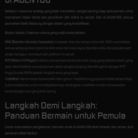
Sebelum masuk ke strategi yang lebih mendalam, sangat penting bagi para pemain untuk
memahami dasar teknis dari permainan slot online itu sendiri. Dan di AGEN108, semua
permainan telah didukung dengan sistem yang tersertifikasi.
Berikut adalah 3 elemen utama yang wajib Anda pahami:
RNG (Random Number Generator):
Ini adalah otak dari setiap mesin slot. RNG memastikan
bahwa setiap putaran (spin) bersifat acak dan tidak dapat diprediksi atau dimanipulasi oleh
pihak manapun, termasuk oleh platform itu sendiri.
RTP (Return to Player):
Indikator persentase teoritis dari total uang yang dipertaruhkan yang
akan dikembalikan kepada pemain dalam jangka panjang. Memilih game dengan RTP
tinggi (di atas 96%) adalah langkah awal yang tepat.
Volatilitas:
Menentukan karakteristik risiko game. Volatilitas tinggi berarti hadiah besar tetapi
butuh kesabaran untuk mendapatkannya, sedangkan volatilitas rendah menawarkan
kemenangan kecil yang lebih sering.
Langkah Demi Langkah:
Panduan Bermain untuk Pemula
Untuk memastikan pengalaman bermain Anda di AGEN108 lebih terarah dan aman, ikuti
panduan dasar berikut: