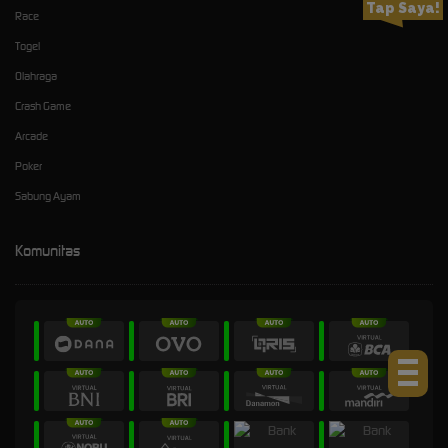
Tap Saya!
Race
Togel
Olahraga
Crash Game
Arcade
Poker
Sabung Ayam
Komunitas