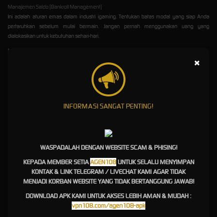
Manajemen Saldo (Bankroll Management)
Ini adalah aturan emas dalam industri igaming. Tentukan batas modal yang siap Anda
pertaruhkan sebelum mulai bermain. Jangan pernah menggunakan uang yang
dialokasikan untuk kebutuhan sehari-hari.
Mulai dengan Mode Demo
×
Sebelum mempertaruhkan saldo utama Anda, manfaatkan fitur slot demo yang tersedia di
AGEN108. Ini adalah cara terbaik untuk mempelajari grafik, fitur bonus, dan ritme permainan
tanpa risiko finansial.
Pahami Paytable Dan Simbol Kemenangan
Setiap game memiliki kombinasi simbol dan fitur bonus (seperti Free Spins, Multipliers, atau
INFORMASI SANGAT PENTING!
Wilds) yang berbeda. Luangkan waktu 2 menit untuk membaca paytable sebelum
menekan tombol spin.
Rahasia Pola Maxwin Hari Ini:
WASPADALAH DENGAN WEBSITE SCAM & PHISING!
Fakta vs Mitos
KEPADA MEMBER SETIA
AGEN108
UNTUK SELALU MENYIMPAN
KONTAK & LINK TELEGRAM / LIVECHAT KAMI AGAR TIDAK
Dalam komunitas pemain, istilah pola maxwin atau kombinasi jumlah spin manual dan
MENJADI KORBAN WEBSITE YANG TIDAK BERTANGGUNG JAWAB!
otomatis sering kali dibahas sebagai kunci sukses. Sebagai
situs slot
terpercaya yang
DOWNLOAD APK KAMI UNTUK AKSES LEBIH AMAN & MUDAH :
mengedukasi member secara jujur, AGEN108 ingin meluruskan dinamika ini berdasarkan
vpn108.com/agen108-apk
fakta sistem mekanis slot: