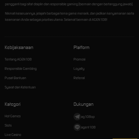
pengganti bagi sifat disiplin dan responsible gaming (bermain dengan bertanggung jawab).
Nikmati keseruannya, jelajahi berbagai tema game menarik, dan jadikan kenyamanan serta
keamanan Anda sebagai prioritas utama. Selamat bermain di AGEN108!
Kebijaksanaan
Platform
Tentang AGEN108
Promosi
Responsible Gambling
Loyalty
Pusat Bantuan
Referral
Syarat dan Ketentuan
Kategori
Dukungan
Hot Games
ag108op
Slots
agent108
Live Casino