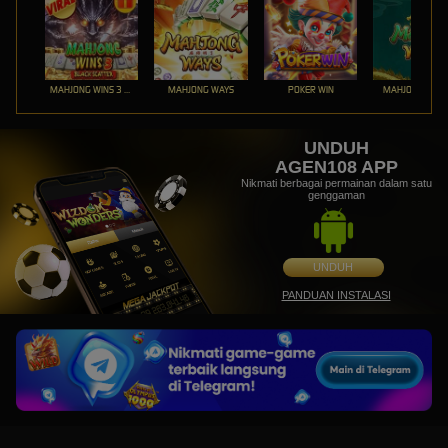
MAHJONG WINS 3 – BLACK SCATTER
MAHJONG WAYS
POKER WIN
MAHJONG WAYS
UNDUH
AGEN108 APP
Nikmati berbagai permainan dalam satu
genggaman
UNDUH
PANDUAN INSTALASI