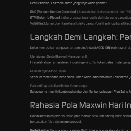
Berikut adalah 3 elemen utama yang wajib Anda pahami:
RNG (Random Number Generator):
Ini adalah otak dari setiap mesin slot. R
RTP (Return to Player):
Indikator persentase teoritis dari total uang yang 
Volatilitas:
Menentukan karakteristik risiko game. Volatilitas tinggi berart
Langkah Demi Langkah: Pa
Untuk memastikan pengalaman bermain Anda di AGEN108 lebih terarah dan 
Manajemen Saldo (Bankroll Management)
Ini adalah aturan emas dalam industri igaming. Tentukan batas modal yan
Mulai dengan Mode Demo
Sebelum mempertaruhkan saldo utama Anda, manfaatkan fitur slot demo yang t
Pahami Paytable Dan Simbol Kemenangan
Setiap game memiliki kombinasi simbol dan fitur bonus (seperti Free Spins
Rahasia Pola Maxwin Hari Ini
Dalam komunitas pemain, istilah pola maxwin atau kombinasi jumlah spin m
berdasarkan fakta sistem mekanis slot:
Fakta Penting:
Karena adanya sistem RNG, tidak ada pola atau algoritma 