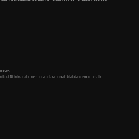
a acak.
likasi. Disiplin adalah pembeda antara pemain bijak dan pemain amatir.