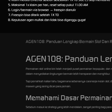
Maksimal 1x klaim per hari, reset setiap pukul 11.00 AM
Login/bermain via browser → freespin dianulir
Freespin bisa ditarik setelah 1X TO
Keputusan agen mutlak dan tidak bisa diganggu gugat
AGEN108: Panduan Lengkap Bermain Slot Dan Rah
AGEN108: Panduan Leng
Permainan slot online kini telah menjadi pusat permainan terpopuler, d
dalam menyediakan lingkungan bermain lebih transparan dan menghibur.
Tapi pernahkah kalian tahu bagaimana sebenarnya cara kerja mesin slot, d
maxwin yang sering dicari para pemain.
Memahami Dasar Permainan
Sebelum masuk ke strategi yang lebih mendalam, sangat penting bagi para 