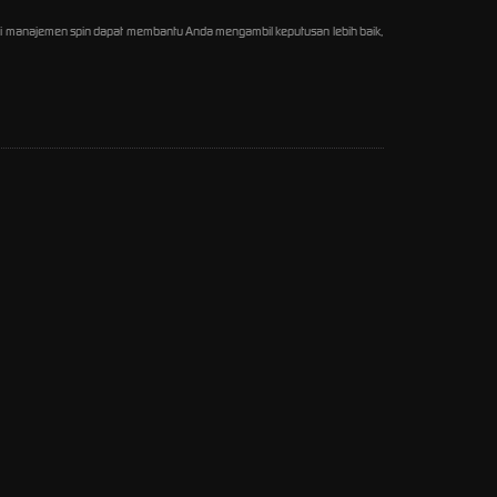
tegi manajemen spin dapat membantu Anda mengambil keputusan lebih baik,