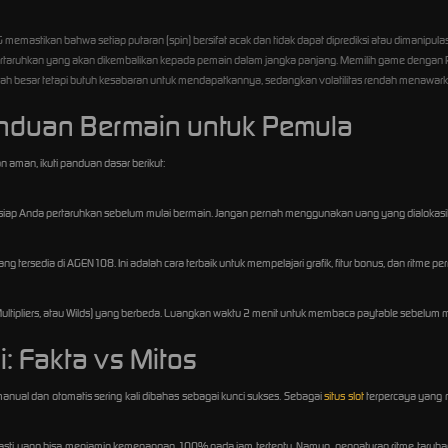
NG memastikan bahwa setiap putaran (spin) bersifat acak dan tidak dapat diprediksi atau dimanipulas
dipertaruhkan yang akan dikembalikan kepada pemain dalam jangka panjang. Memilih game dengan R
i hadiah besar tetapi butuh kesabaran untuk mendapatkannya, sedangkan volatilitas rendah menawar
nduan Bermain untuk Pemula
aman, ikuti panduan dasar berikut:
g siap Anda pertaruhkan sebelum mulai bermain. Jangan pernah menggunakan uang yang dialokasik
ersedia di AGEN108. Ini adalah cara terbaik untuk mempelajari grafik, fitur bonus, dan ritme perm
, Multipliers, atau Wilds) yang berbeda. Luangkan waktu 2 menit untuk membaca paytable sebelum
: Fakta vs Mitos
anual dan otomatis sering kali dibahas sebagai kunci sukses. Sebagai
situs slot
terpercaya yang 
pasti yang bisa menjamin kemenangan 100% pada jam tertentu. Namun, pengaturan ritme taruha