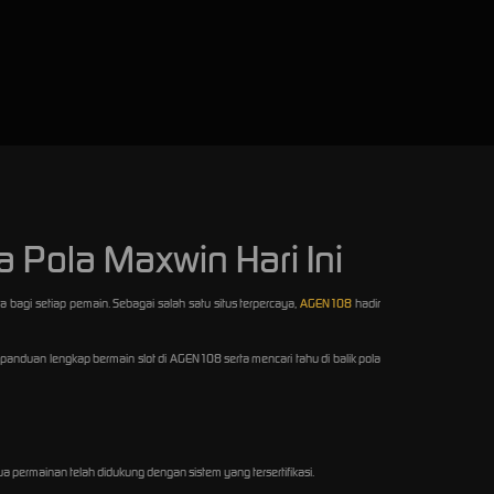
Pola Maxwin Hari Ini
bagi setiap pemain. Sebagai salah satu situs terpercaya,
AGEN108
hadir
 panduan lengkap bermain slot di AGEN108 serta mencari tahu di balik pola
a permainan telah didukung dengan sistem yang tersertifikasi.