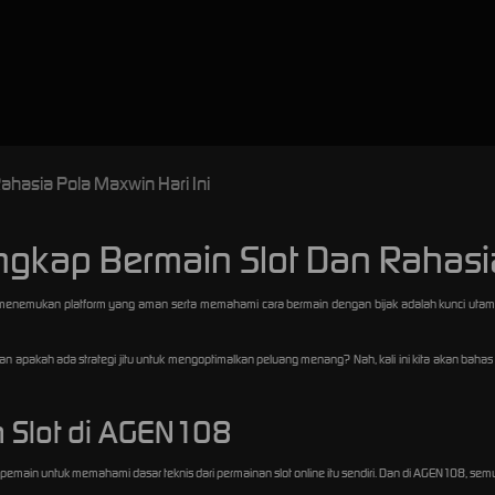
asia Pola Maxwin Hari Ini
kap Bermain Slot Dan Rahasia 
an menemukan platform yang aman serta memahami cara bermain dengan bijak adalah kunci utama 
an apakah ada strategi jitu untuk mengoptimalkan peluang menang? Nah, kali ini kita akan bahas
 Slot di AGEN108
pemain untuk memahami dasar teknis dari permainan slot online itu sendiri. Dan di AGEN108, semu