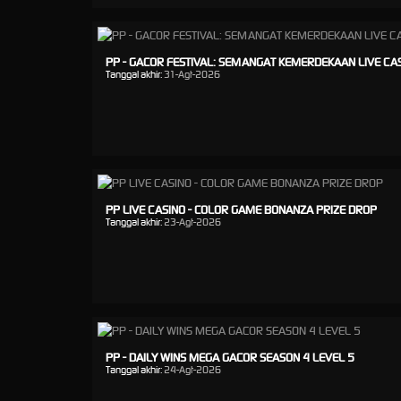
PP - GACOR FESTIVAL: SEMANGAT KEMERDEKAAN LIVE CA
Tanggal akhir:
31-Agt-2026
PP LIVE CASINO - COLOR GAME BONANZA PRIZE DROP
Tanggal akhir:
23-Agt-2026
PP - DAILY WINS MEGA GACOR SEASON 4 LEVEL 5
Tanggal akhir:
24-Agt-2026