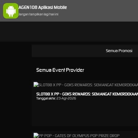
AGEN108 Aplikasi Mobile
Jangan tampilkan lagi hari ini
Semua Promosi
Semua Event Provider
SLOT88 X PP - GOKS REWARDS: SEMANGAT KEMERDEKAA
Tanggal akhir:
23-Agt-2026