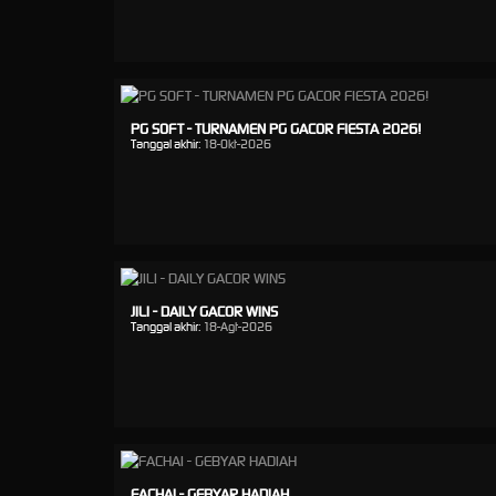
PG SOFT - TURNAMEN PG GACOR FIESTA 2026!
Tanggal akhir:
18-Okt-2026
JILI - DAILY GACOR WINS
Tanggal akhir:
18-Agt-2026
FACHAI - GEBYAR HADIAH