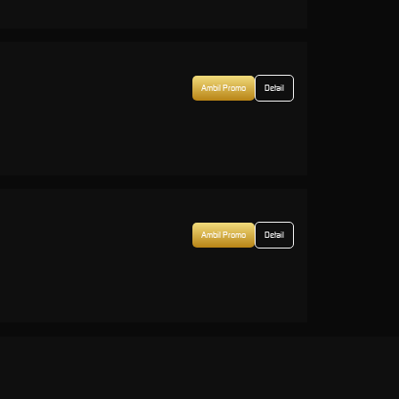
Ambil Promo
Detail
Ambil Promo
Detail