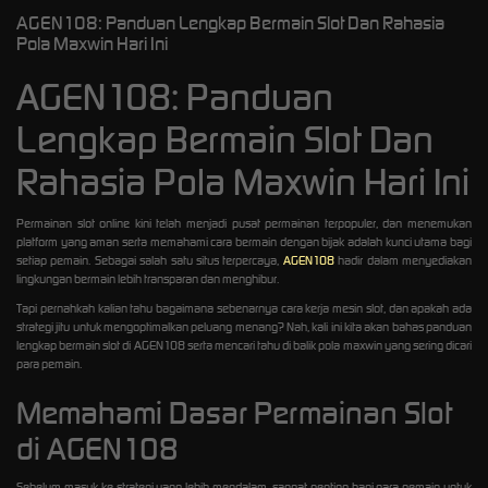
AGEN108: Panduan Lengkap Bermain Slot Dan Rahasia
Pola Maxwin Hari Ini
AGEN108: Panduan
Lengkap Bermain Slot Dan
Rahasia Pola Maxwin Hari Ini
Permainan slot online kini telah menjadi pusat permainan terpopuler, dan menemukan
platform yang aman serta memahami cara bermain dengan bijak adalah kunci utama bagi
setiap pemain. Sebagai salah satu situs terpercaya,
AGEN108
hadir dalam menyediakan
lingkungan bermain lebih transparan dan menghibur.
Tapi pernahkah kalian tahu bagaimana sebenarnya cara kerja mesin slot, dan apakah ada
strategi jitu untuk mengoptimalkan peluang menang? Nah, kali ini kita akan bahas panduan
lengkap bermain slot di AGEN108 serta mencari tahu di balik pola maxwin yang sering dicari
para pemain.
Memahami Dasar Permainan Slot
di AGEN108
Sebelum masuk ke strategi yang lebih mendalam, sangat penting bagi para pemain untuk