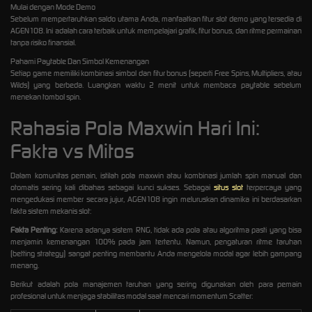
Mulai dengan Mode Demo
Sebelum mempertaruhkan saldo utama Anda, manfaatkan fitur slot demo yang tersedia di
AGEN108. Ini adalah cara terbaik untuk mempelajari grafik, fitur bonus, dan ritme permainan
tanpa risiko finansial.
Pahami Paytable Dan Simbol Kemenangan
Setiap game memiliki kombinasi simbol dan fitur bonus (seperti Free Spins, Multipliers, atau
Wilds) yang berbeda. Luangkan waktu 2 menit untuk membaca paytable sebelum
menekan tombol spin.
Rahasia Pola Maxwin Hari Ini:
Fakta vs Mitos
Dalam komunitas pemain, istilah pola maxwin atau kombinasi jumlah spin manual dan
otomatis sering kali dibahas sebagai kunci sukses. Sebagai
situs slot
terpercaya yang
mengedukasi member secara jujur, AGEN108 ingin meluruskan dinamika ini berdasarkan
fakta sistem mekanis slot:
Fakta Penting:
Karena adanya sistem RNG, tidak ada pola atau algoritma pasti yang bisa
menjamin kemenangan 100% pada jam tertentu. Namun, pengaturan ritme taruhan
(betting strategy) sangat penting membantu Anda mengelola modal agar lebih gampang
menang.
Berikut adalah pola manajemen taruhan yang sering digunakan oleh para pemain
profesional untuk menjaga stabilitas modal saat mencari momentum Scatter: