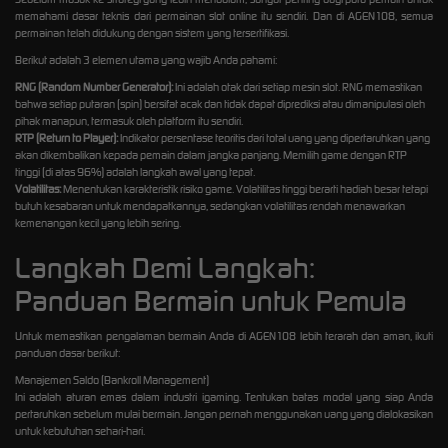
memahami dasar teknis dari permainan slot online itu sendiri. Dan di AGEN108, semua
permainan telah didukung dengan sistem yang tersertifikasi.
Berikut adalah 3 elemen utama yang wajib Anda pahami:
RNG (Random Number Generator):
Ini adalah otak dari setiap mesin slot. RNG memastikan
bahwa setiap putaran (spin) bersifat acak dan tidak dapat diprediksi atau dimanipulasi oleh
pihak manapun, termasuk oleh platform itu sendiri.
RTP (Return to Player):
Indikator persentase teoritis dari total uang yang dipertaruhkan yang
akan dikembalikan kepada pemain dalam jangka panjang. Memilih game dengan RTP
tinggi (di atas 96%) adalah langkah awal yang tepat.
Volatilitas:
Menentukan karakteristik risiko game. Volatilitas tinggi berarti hadiah besar tetapi
butuh kesabaran untuk mendapatkannya, sedangkan volatilitas rendah menawarkan
kemenangan kecil yang lebih sering.
Langkah Demi Langkah:
Panduan Bermain untuk Pemula
Untuk memastikan pengalaman bermain Anda di AGEN108 lebih terarah dan aman, ikuti
panduan dasar berikut:
Manajemen Saldo (Bankroll Management)
Ini adalah aturan emas dalam industri igaming. Tentukan batas modal yang siap Anda
pertaruhkan sebelum mulai bermain. Jangan pernah menggunakan uang yang dialokasikan
untuk kebutuhan sehari-hari.