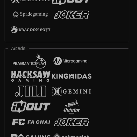
Arcade