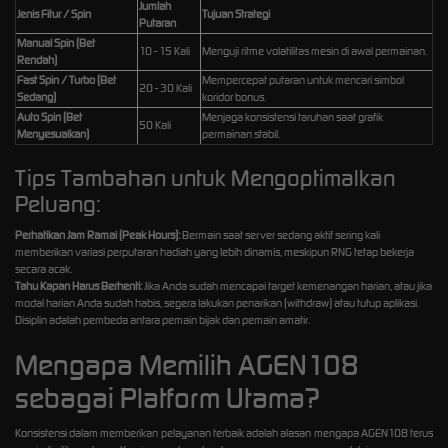
Jumlah
Jenis Fitur / Spin
Tujuan Strategi
Putaran
Manual Spin (Bet
10 - 15 Kali
Menguji ritme volatilitas mesin di awal permainan.
Rendah)
Fast Spin / Turbo (Bet
Mempercepat putaran untuk mencari simbol
20 - 30 Kali
Sedang)
koridor bonus.
Auto Spin (Bet
Menjaga konsistensi taruhan saat grafik
50 Kali
Menyesuaikan)
permainan stabil.
Tips Tambahan untuk Mengoptimalkan
Peluang:
Perhatikan Jam Ramai (Peak Hours):
Bermain saat server sedang aktif sering kali
memberikan variasi perputaran hadiah yang lebih dinamis, meskipun RNG tetap bekerja
secara acak.
Tahu Kapan Harus Berhenti:
Jika Anda sudah mencapai target kemenangan harian, atau jika
modal harian Anda sudah habis, segera lakukan penarikan (withdraw) atau tutup aplikasi.
Disiplin adalah pembeda antara pemain bijak dan pemain amatir.
Mengapa Memilih AGEN108
sebagai Platform Utama?
Konsistensi dalam memberikan pelayanan terbaik adalah alasan mengapa AGEN108 terus