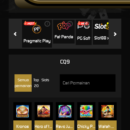
i
i
i
i
i
Facha
Fat Panda
Slot88 x PP
PG Soft
Pragmatic Play
CQ9
Semua
Top
Slots
permainan
20
Kronos
Hero of the 3 Kingdoms - Cao Cao
Rave Jump Mobile
Chicky Parm Parm
Watah Master Turbo