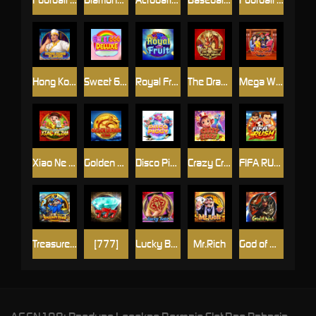
Hong Kong Flavor
Sweet 666 Deluxe
Royal Fruit
The Dragon Brings Wealth 2
Mega Winner
Xiao Ne Zha
Golden Dragon Club
Disco Piggy
Crazy Crazy 3
FIFA RUSH
Treasure Island
[777]
Lucky Bats M
Mr.Rich
God of War