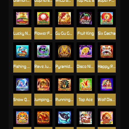
Diamond Treasure
Gophers War
WILD BOUNTY 2
Top Ace 2
Super Power Bank
Lucky Neko New Year
Flower Fortunes
Gu Gu Gu2
Fruit King
Six Gacha
Fishing King
Rave Jump
Pyramid Raider
Disco Night M
Happy Rich Year
Snow Queen
Jumping Mobile
Running Toro
Top Ace
Wolf Disco