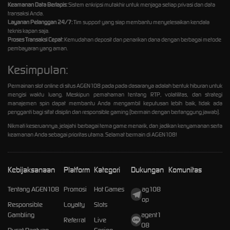
Keamanan Data Berlapis:
Sistem enkripsi mutakhir untuk menjaga setiap privasi dan data
transaksi Anda.
Layanan Pelanggan 24/7:
Tim support yang siap membantu menyelesaikan kendala
teknis kapan saja.
Proses Transaksi Cepat:
Kemudahan deposit dan penarikan dana dengan berbagai metode
pembayaran yang aman.
Kesimpulan:
Permainan slot online di situs AGEN108 pada pada dasaranya adalah bentuk hiburan untuk
mengisi waktu luang. Meskipun pemahaman tentang RTP, volatilitas, dan strategi
manajemen spin dapat membantu Anda mengambil keputusan lebih baik, tidak ada
pengganti bagi sifat disiplin dan responsible gaming (bermain dengan bertanggung jawab).
Nikmati keseruannya, jelajahi berbagai tema game menarik, dan jadikan kenyamanan serta
keamanan Anda sebagai prioritas utama. Selamat bermain di AGEN108!
Kebijaksanaan
Platform
Kategori
Dukungan
Komunitas
Tentang AGEN108
Promosi
Hot Games
ag108
op
Responsible
Loyalty
Slots
Gambling
agent1
Referral
Live
08