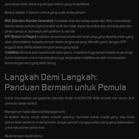
permainan telah didukung dengan sistem yang tersertifikasi.
Berikut adalah 3 elemen utama yang wajib Anda pahami:
RNG (Random Number Generator):
Ini adalah otak dari setiap mesin slot. RNG memastikan
bahwa setiap putaran (spin) bersifat acak dan tidak dapat diprediksi atau dimanipulasi oleh
pihak manapun, termasuk oleh platform itu sendiri.
RTP (Return to Player):
Indikator persentase teoritis dari total uang yang dipertaruhkan yang
akan dikembalikan kepada pemain dalam jangka panjang. Memilih game dengan RTP
tinggi (di atas 96%) adalah langkah awal yang tepat.
Volatilitas:
Menentukan karakteristik risiko game. Volatilitas tinggi berarti hadiah besar tetapi
butuh kesabaran untuk mendapatkannya, sedangkan volatilitas rendah menawarkan
kemenangan kecil yang lebih sering.
Langkah Demi Langkah:
Panduan Bermain untuk Pemula
Untuk memastikan pengalaman bermain Anda di AGEN108 lebih terarah dan aman, ikuti
panduan dasar berikut:
Manajemen Saldo (Bankroll Management)
Ini adalah aturan emas dalam industri igaming. Tentukan batas modal yang siap Anda
pertaruhkan sebelum mulai bermain. Jangan pernah menggunakan uang yang dialokasikan
untuk kebutuhan sehari-hari.
Mulai dengan Mode Demo