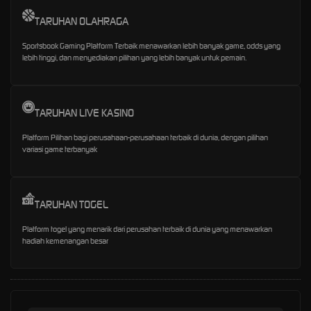
TARUHAN OLAHRAGA
Sportsbook Gaming Platform Terbaik menawarkan lebih banyak game, odds yang
lebih tinggi, dan menyediakan pilihan yang lebih banyak untuk pemain.
TARUHAN LIVE KASINO
Platform Pilihan bagi perusahaan-perusahaan terbaik di dunia, dengan pilihan
variasi game terbanyak
TARUHAN TOGEL
Platform togel yang menarik dari perusahan terbaik di dunia yang menawarkan
hadiah kemenangan besar