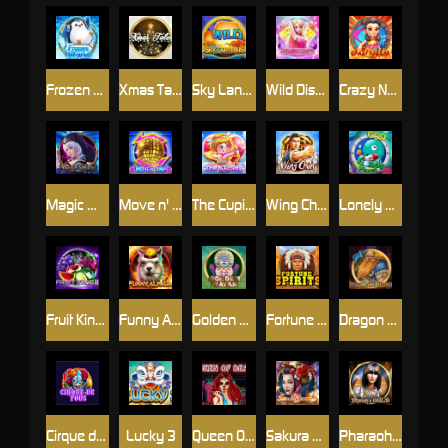
Frozen World
Xmas Tales
Sky Lantern
Wild Disco Night
Crazy Nuozha
Magic World
Move n' Jump
The Cupids
Wing Chun
Lonely Planet
Fruit King II
Funny Alpaca
Golden Mayan
Fortune Spirits
Dragon Hunters
Cirque de fous
Lucky 3
Queen Of Dead
Sakura Legend
Pharaoh's Gold