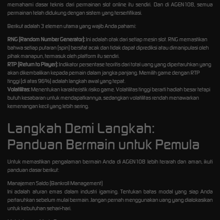
memahami dasar teknis dari permainan slot online itu sendiri. Dan di AGEN108, semua
permainan telah didukung dengan sistem yang tersertifikasi.
Berikut adalah 3 elemen utama yang wajib Anda pahami:
RNG (Random Number Generator):
Ini adalah otak dari setiap mesin slot. RNG memastikan
bahwa setiap putaran (spin) bersifat acak dan tidak dapat diprediksi atau dimanipulasi oleh
pihak manapun, termasuk oleh platform itu sendiri.
RTP (Return to Player):
Indikator persentase teoritis dari total uang yang dipertaruhkan yang
akan dikembalikan kepada pemain dalam jangka panjang. Memilih game dengan RTP
tinggi (di atas 96%) adalah langkah awal yang tepat.
Volatilitas:
Menentukan karakteristik risiko game. Volatilitas tinggi berarti hadiah besar tetapi
butuh kesabaran untuk mendapatkannya, sedangkan volatilitas rendah menawarkan
kemenangan kecil yang lebih sering.
Langkah Demi Langkah:
Panduan Bermain untuk Pemula
Untuk memastikan pengalaman bermain Anda di AGEN108 lebih terarah dan aman, ikuti
panduan dasar berikut:
Manajemen Saldo (Bankroll Management)
Ini adalah aturan emas dalam industri igaming. Tentukan batas modal yang siap Anda
pertaruhkan sebelum mulai bermain. Jangan pernah menggunakan uang yang dialokasikan
untuk kebutuhan sehari-hari.