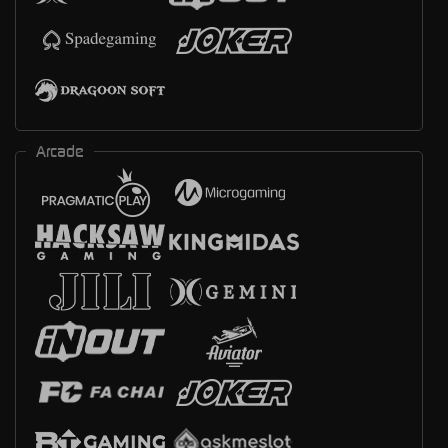
Arcade