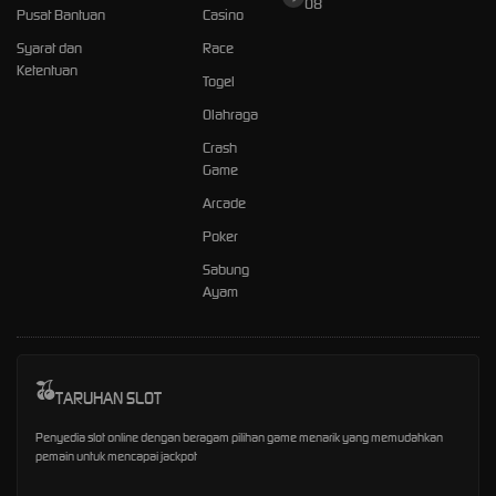
08
Pusat Bantuan
Casino
Syarat dan
Race
Ketentuan
Togel
Olahraga
Crash
Game
Arcade
Poker
Sabung
Ayam
TARUHAN SLOT
Penyedia slot online dengan beragam pilihan game menarik yang memudahkan
pemain untuk mencapai jackpot