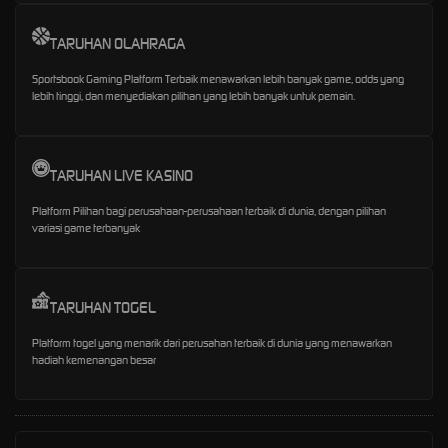
TARUHAN OLAHRAGA
Sportsbook Gaming Platform Terbaik menawarkan lebih banyak game, odds yang
lebih tinggi, dan menyediakan pilihan yang lebih banyak untuk pemain.
TARUHAN LIVE KASINO
Platform Pilihan bagi perusahaan-perusahaan terbaik di dunia, dengan pilihan
variasi game terbanyak
TARUHAN TOGEL
Platform togel yang menarik dari perusahan terbaik di dunia yang menawarkan
hadiah kemenangan besar