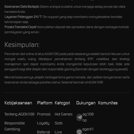
Keamanan Data Berlapis:
Sistem enkripsi mutakhir untuk menjaga setiap privasi dan data
transaksi Anda.
Layanan Pelanggan 24/7:
Tim support yang siap membantu menyelesaikan kendala
teknis kapan saja.
Proses Transaksi Cepat:
Kemudahan deposit dan penarikan dana dengan berbagai metode
pembayaran yang aman.
Kesimpulan:
Permainan slot online di situs AGEN108 pada pada dasaranya adalah bentuk hiburan untuk
mengisi waktu luang. Meskipun pemahaman tentang RTP, volatilitas, dan strategi
manajemen spin dapat membantu Anda mengambil keputusan lebih baik, tidak ada
pengganti bagi sifat disiplin dan responsible gaming (bermain dengan bertanggung jawab).
Nikmati keseruannya, jelajahi berbagai tema game menarik, dan jadikan kenyamanan serta
keamanan Anda sebagai prioritas utama. Selamat bermain di AGEN108!
Kebijaksanaan
Platform
Kategori
Dukungan
Komunitas
Tentang AGEN108
Promosi
Hot Games
ag108
op
Responsible
Loyalty
Slots
Gambling
agent1
Referral
Live