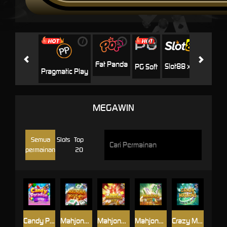
i
i
i
i
i
Facha
Fat Panda
Slot88 x PP
PG Soft
Pragmatic Play
MEGAWIN
Semua
Slots
Top
permainan
20
Candy Paradise 2048
Mahjong Hit +
Mahjong Hit
Mahjong Hit 2
Crazy Mahjong