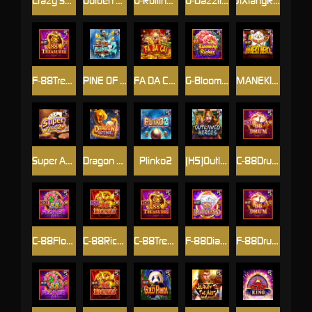
Crazy Sheep
Golden 777(H5)
G-RollingRiches
G-DazzlingDiamond
JiXiangRuYi(H5)
F-88Treasures(H5)
PINE OF PLINKO 2
FA DA CAI(H5)
G-BloomingRiches
MANEKI NEKO(H5)
Super Ace2+
Dragon Arena
Plinko2
(H5)Outlawed Heroes
C-88Drum(H5)
C-88Flower(H5)
C-88Riches(H5)
C-88Treasures(H5)
F-88Diamond(H5)
F-88Drum(H5)