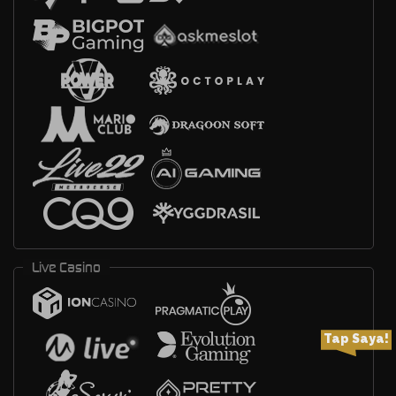
Live Casino
Tap Saya!